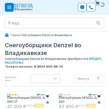
Владикавказ
Главная
/
Снегоуборщики Denzel во Владикавказе
Снегоуборщики Denzel
во
Владикавказе
Снегоуборщики Denzel во Владикавказе приобрести в
КРЕДИТ
,
РАССРОЧКУ
.
Телефон магазина:
8 (800) 600-86-74
Обновляем
Фильтр
цены...
В наличии
В наличии
Снегоуборщик DENZEL SB
Снегоуборщик DENZEL SB
560 LP
560
47 200 ₽
43 400 ₽
49 600 ₽
-
2 400 ₽
45 600 ₽
-
2 200 ₽