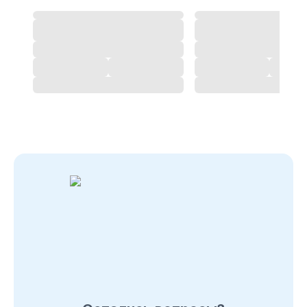
Снегоуборщики Denzel
-
магазин
во Владикавказе
Позвоните нам по телефону магазина
во
Владикавказе
8 (495) 108-26-32 или 8 (800) 511-73-19.
Мы с удовольствием ответим на все интересующие
вопросы о покупке товаров в
категории
Снегоуборщики Denzel
. Быстрая доставка
по
во Владикавказе
, Московcкой области и в любой
город России.