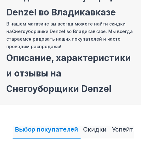
Denzel
во Владикавказе
В нашем магазине вы всегда можете найти скидки
на
Снегоуборщики Denzel
во Владикавказе
. Мы всегда
стараемся радовать наших покупателей и часто
проводим распродажи!
Описание, характеристики
и отзывы на
Снегоуборщики Denzel
На сайте нашего интернет магазина мы постарались
собрать самые полные описания и технические
характеристики на
Снегоуборщики Denzel
. Также вы
можете ознакомиться с отзывами покупателей
Выбор покупателей
Скидки
Успейте 
на
Снегоуборщики Denzel
и оставить свой отзыв.