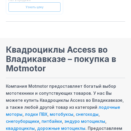
Нет в продаже
Узнать цену
Квадроциклы Access
во
Владикавказе
– покупка в
Motmotor
Компания Motmotor предоставляет богатый выбор
мототехники и сопутствующих товаров. У нас Вы
можете купить
Квадроциклы Access
во Владикавказе
,
а также любой другой товар из категорий
лодочные
моторы
,
лодки ПВХ
,
мотобуксы
,
снегоходы
,
снегоуборщики
,
питбайки
,
эндуро мотоциклы
,
квадроциклы
,
дорожные мотоциклы
. Предоставляем