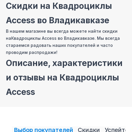
Скидки на
Квадроциклы
Access
во Владикавказе
В нашем магазине вы всегда можете найти скидки
на
Квадроциклы Access
во Владикавказе
. Мы всегда
стараемся радовать наших покупателей и часто
проводим распродажи!
Описание, характеристики
и отзывы на
Квадроциклы
Access
На сайте нашего интернет магазина мы постарались
собрать самые полные описания и технические
характеристики на
Квадроциклы Access
. Также вы
можете ознакомиться с отзывами покупателей
Выбор покупателей
Скидки
Успейте 
на
Квадроциклы Access
и оставить свой отзыв.