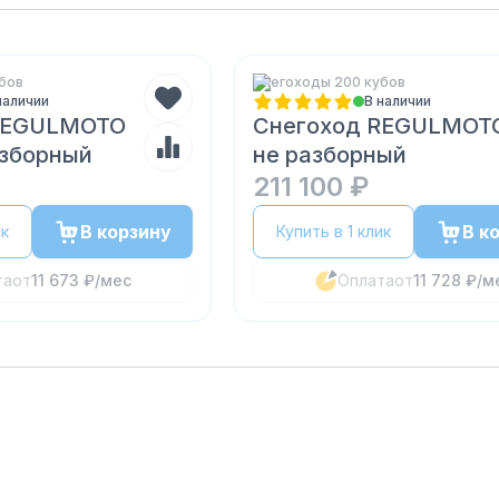
бов
Снегоходы 200 кубов
наличии
В наличии
REGULMOTO
Снегоход REGULMOTO
азборный
не разборный
211 100 ₽
В корзину
В к
ик
Купить в 1 клик
та
от
11 673 ₽
/мес
Оплата
от
11 728 ₽
/м