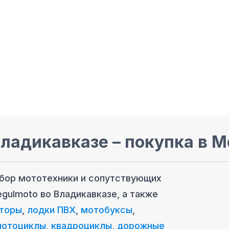
Владикавказе
– покупка в M
ыбор мототехники и сопутствующих
egulmoto
во Владикавказе
, а также
торы
,
лодки ПВХ
,
мотобуксы
,
мотоциклы
,
квадроциклы
,
дорожные