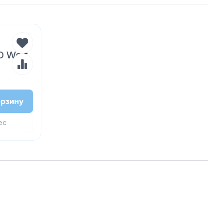
 Wolf
орзину
ес