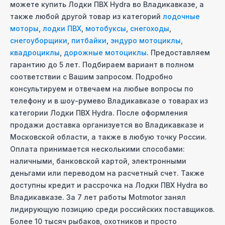
можете купить
Лодки ПВХ Hydra
во Владикавказе
, а
также любой другой товар из категорий
лодочные
моторы
,
лодки ПВХ
,
мотобуксы
,
снегоходы
,
снегоуборщики
,
питбайки
,
эндуро мотоциклы
,
квадроциклы
,
дорожные мотоциклы
. Предоставляем
гарантию до 5 лет. Подбираем вариант в полном
соответствии с Вашим запросом. Подробно
консультируем и отвечаем на любые вопросы по
телефону и в шоу-руме
во Владикавказе
о товарах из
категории
Лодки ПВХ Hydra
. После оформления
продажи доставка организуется
во Владикавказе
и
Московcкой области, а также в любую точку России.
Оплата принимается несколькими способами:
наличными, банковской картой, электронными
деньгами или переводом на расчетный счет. Также
доступны кредит и рассрочка на
Лодки ПВХ Hydra
во
Владикавказе
. За 7 лет работы Motmotor занял
лидирующую позицию среди российских поставщиков.
Более 10 тысяч рыбаков, охотников и просто