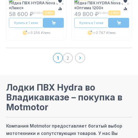
Лодка ПВХ HYDRA Nova 360
Лодка ПВХ HYDRA Nova 330
«Люкс»
«Оптима 1200»
58 600 ₽
49 800 ₽
61 500 ₽
-
2 900 ₽
52 300 ₽
-
2 500 ₽
Купить в 1 клик
Купить в 1 клик
от
3 256 ₽
/мес
от
2 767 ₽
/мес
1
2
Лодки ПВХ Hydra
во
Владикавказе
– покупка в
Motmotor
Компания Motmotor предоставляет богатый выбор
мототехники и сопутствующих товаров. У нас Вы