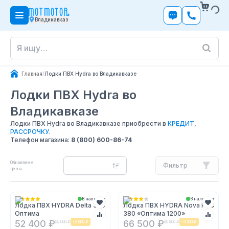
Владикавказ
Главная
/
Лодки ПВХ Hydra во Владикавказе
Лодки ПВХ Hydra
во
Владикавказе
Лодки ПВХ Hydra во Владикавказе приобрести в
КРЕДИТ
,
РАССРОЧКУ
.
Телефон магазина:
8 (800) 600-86-74
Обновляем
Фильтр
цены...
В наличии
В наличии
Лодка ПВХ HYDRA Delta 350
Лодка ПВХ HYDRA Nova Plus
Оптима
380 «Оптима 1200»
52 400 ₽
66 500 ₽
55 000 ₽
-
2 600 ₽
69 800 ₽
-
3 300 ₽